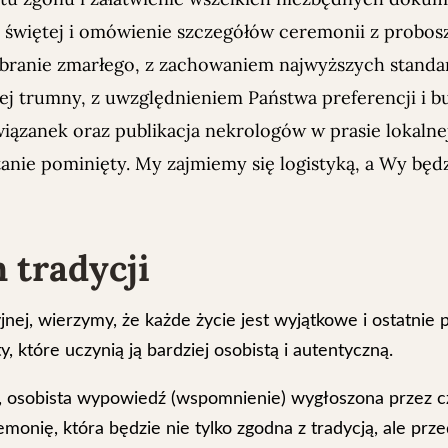
y świętej i omówienie szczegółów ceremonii z probos
ubranie zmarłego, z zachowaniem najwyższych stand
trumny, z uwzględnieniem Państwa preferencji i b
iązanek oraz publikacja nekrologów w prasie lokalnej
anie pominięty. My zajmiemy się logistyką, a Wy będzi
 tradycji
nej, wierzymy, że każde życie jest wyjątkowe i ostatnie
óre uczynią ją bardziej osobistą i autentyczną.
, osobista wypowiedź (wspomnienie) wygłoszona przez c
emonię, która będzie nie tylko zgodna z tradycją, ale p