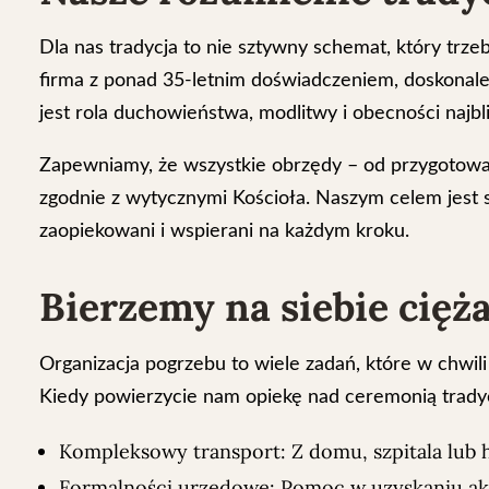
Dla nas tradycja to nie sztywny schemat, który trze
firma z ponad 35-letnim doświadczeniem, doskonale 
jest rola duchowieństwa, modlitwy i obecności najbl
Zapewniamy, że wszystkie obrzędy – od przygotowa
zgodnie z wytycznymi Kościoła. Naszym celem jest st
zaopiekowani i wspierani na każdym kroku.
Bierzemy na siebie cięża
Organizacja pogrzebu to wiele zadań, które w chwil
Kiedy powierzycie nam opiekę nad ceremonią trady
Kompleksowy transport: Z domu, szpitala lub h
Formalności urzędowe: Pomoc w uzyskaniu akt