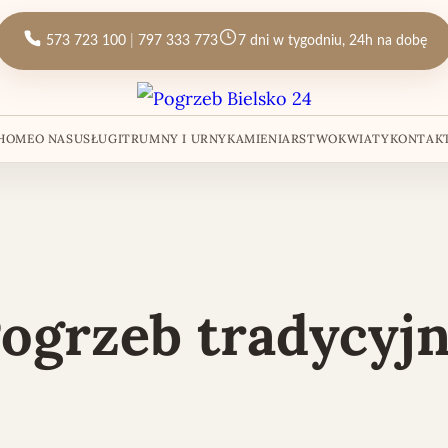
|
Opening hours:
7 dni w tygodniu, 24h na dobę
573 723 100
797 333 773
Phone:
Phone 2:
HOME
O NAS
USŁUGI
TRUMNY I URNY
KAMIENIARSTWO
KWIATY
KONTAK
ogrzeb tradycyj