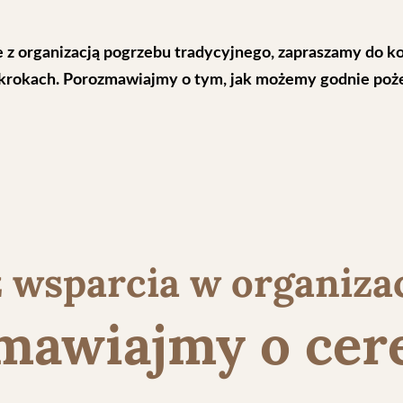
e z organizacją pogrzebu tradycyjnego, zapraszamy do k
ch krokach. Porozmawiajmy o tym, jak możemy godnie poż
 wsparcia w organiza
mawiajmy o cer