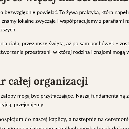
ba bezwzględnie powielać. To żywa praktyka, która napełn
znamy lokalne zwyczaje i współpracujemy z parafiami na
iższych.
nia ciała, przez mszę świętą, aż po sam pochówek – zo
worzenie przestrzeni, w której rodzina i znajomi mogą w 
r całej organizacji
i żałoby mogą być przytłaczające. Naszą fundamentalną z
cyjną, przejmujemy:
ospicjum do naszej kaplicy, a następnie na ceremoni
u zgonu i załatwienie wszelkich niezbędnych doku