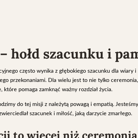
– hołd szacunku i pa
yjnego często wynika z głębokiego szacunku dla wiary i ku
jego przekonaniami. Dla wielu jest to nie tylko ceremoni
e, które pomaga zamknąć ważny rozdział życia.
my do tej misji z należytą powagą i empatią. Jesteśmy 
ierciedlał szacunek i miłość, jaką darzycie zmarłego.
ji to więcej niż ceremonia