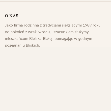
O NAS
Jako firma rodzinna z tradycjami sięgającymi 1989 roku,
od pokoleń z wrażliwością i szacunkiem służymy
mieszkańcom Bielska-Białej, pomagając w godnym
pożegnaniu Bliskich.
NASZE USŁUGI
Pogrzeb tradycyjny
Kremacja
Sala pożegnań
KONTAKT